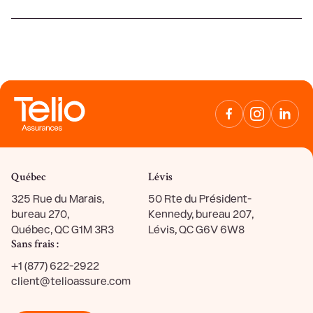
TELIO
Facebook
Instagram
Linke
Québec
Lévis
325 Rue du Marais,
50 Rte du Président-
bureau 270,
Kennedy, bureau 207,
Québec, QC G1M 3R3
Lévis, QC G6V 6W8
Sans frais :
+1 (877) 622-2922
client@telioassure.com